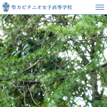
在校生の方へ
卒業生の方へ
学校紹介
本校の教育
スクールライフ
入学案内
進学サポート