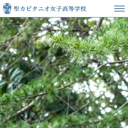
在校生の方へ
卒業生の方へ
学校紹介
本校の教育
スクールライフ
入学案内
進学サポート