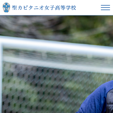
在校生の方へ
卒業生の方へ
学校紹介
本校の教育
スクールライフ
入学案内
進学サポート