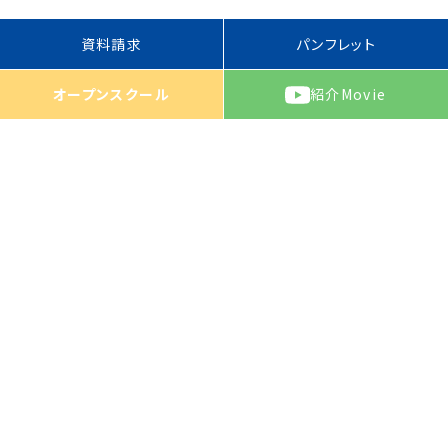
資料請求
パンフレット
オープンスクール
紹介
Movie
パンフレット
資料請求
TOP
〒489-0929
愛知県瀬戸市西長根町137 TEL :
0561-82-7711
アクセス