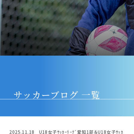
アクセス
サイトマップ
採用情報
よくあるご質問
お問い合わせ
緊急時対応について
個人情報保護について・このサイトについて
パンフレット
資料請求
サッカーブログ 一覧
2025.11.18
U18女子ｻｯｶｰﾘｰｸﾞ愛知1部＆U18女子ｻｯｶ