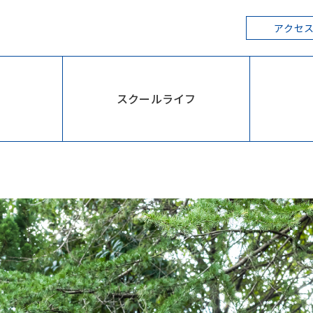
の方へ
卒業生の方へ
アクセ
スクールライフ
育
スクールライフ
入学案内
ーツ教育
年間行事
オープンスクー
カピタニオの1日
学校案内
部活動
募集要項
制服
学費・奨学金
施設・環境
入試情報
よくあるご質問