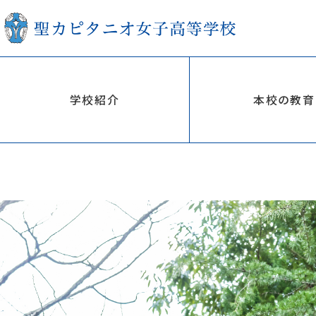
在校生
学校紹介
本校の教育
学校紹介
本校の教
建学の精神
リベラルア
校長あいさつ
普通コース
沿革・概要
英語コース