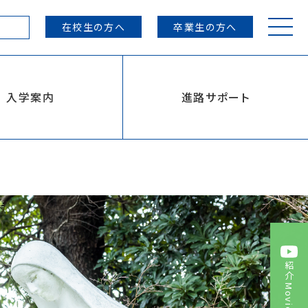
在校生の方へ
卒業生の方へ
ス
入学案内
進路サポート
進学サポート
ル
進学実績
卒業生からのメッセージ
推薦制度
キャリア教育・学習支援
紹介
Movie