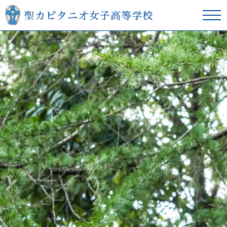
在校生の方へ
卒業生の方へ
学校紹介
本校の教育
スクールライフ
入学案内
進学サポート