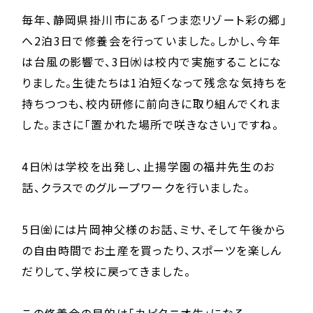
毎年、静岡県掛川市にある「つま恋リゾート彩の郷」
へ2泊3日で修養会を行っていました。しかし、今年
は台風の影響で、3日㈬は校内で実施することにな
りました。生徒たちは1泊短くなって残念な気持ちを
持ちつつも、校内研修に前向きに取り組んでくれま
した。まさに「置かれた場所で咲きなさい」ですね。
4日㈭は学校を出発し、止揚学園の福井先生のお
話、クラスでのグループワークを行いました。
5日㈮には片岡神父様のお話、ミサ、そして午後から
の自由時間でお土産を買ったり、スポーツを楽しん
だりして、学校に戻ってきました。
この修養会の目的は「カピタニオ生」になる。